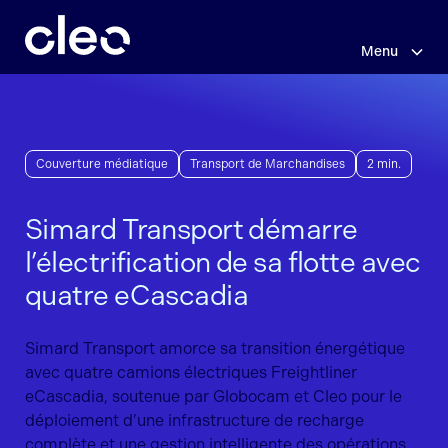
Sauter
au
contenu
Menu
principal
Couverture médiatique
Transport de Marchandises
2 min.
Simard Transport démarre
l’électrification de sa flotte avec
quatre eCascadia
Simard Transport amorce sa transition énergétique
avec quatre camions électriques Freightliner
eCascadia, soutenue par Globocam et Cleo pour le
déploiement d’une infrastructure de recharge
complète et une gestion intelligente des opérations.