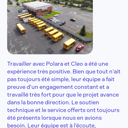
Travailler avec Polara et Cleo a été une
expérience très positive. Bien que tout n’ait
pas toujours été simple, leur équipe a fait
preuve d’un engagement constant et a
travaillé très fort pour que le projet avance
dans la bonne direction. Le soutien
technique et le service offerts ont toujours
été présents lorsque nous en avions
besoin. Leur équipe est à l’écoute,