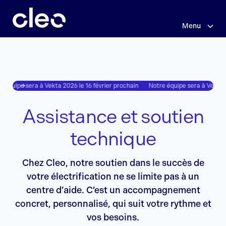
Sauter
au
contenu
Menu
principal
 équipe sera à Vekta 2026 le 16 février prochain
Notre équipe sera à Vekta 20
Assistance et soutien
technique
Chez Cleo, notre soutien dans le succès de
votre électrification ne se limite pas à un
centre d’aide. C’est un accompagnement
concret, personnalisé, qui suit votre rythme et
vos besoins.