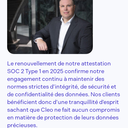
Le renouvellement de notre attestation
SOC 2 Type 1 en 2025 confirme notre
engagement continu à maintenir des
normes strictes d’intégrité, de sécurité et
de confidentialité des données. Nos clients
bénéficient donc d’une tranquillité d’esprit
sachant que Cleo ne fait aucun compromis
en matière de protection de leurs données
précieuses.