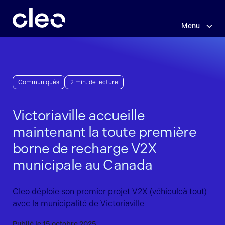
Sauter
au
contenu
Menu
principal
Communiqués
2 min. de lecture
Victoriaville accueille
maintenant la toute première
borne de recharge V2X
municipale au Canada
Cleo déploie son premier projet V2X (véhiculeà tout)
avec la municipalité de Victoriaville
Publié le 15 octobre 2025