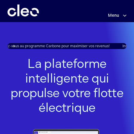
Menu
Sauter
au
contenu
principal
rivez-vous au programme Carbone pour maximiser vos revenus!
Inscrive
La plateforme
intelligente qui
propulse votre flotte
électrique