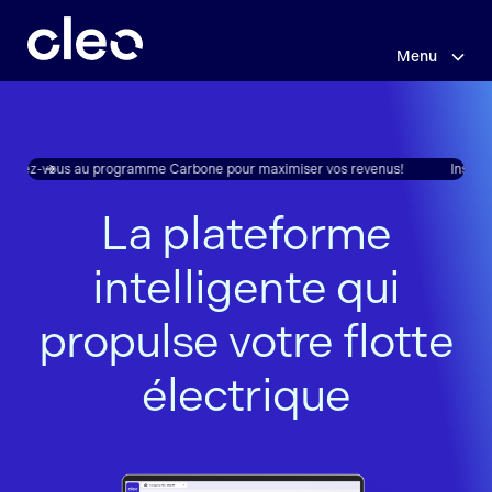
Menu
Sauter
au
contenu
principal
rivez-vous au programme Carbone pour maximiser vos revenus!
Inscriv
La plateforme
intelligente qui
propulse votre flotte
électrique