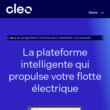
Menu
Sauter
au
contenu
principal
crivez-vous au programme Carbone pour maximiser vos revenus!
Inscriv
La plateforme
intelligente qui
propulse votre flotte
électrique