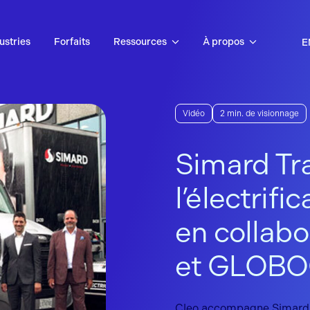
ustries
Forfaits
Ressources
À propos
E
Vidéo
2 min. de visionnage
Simard Tr
l’électrifi
en collabo
et GLOB
Cleo accompagne Simard Tr