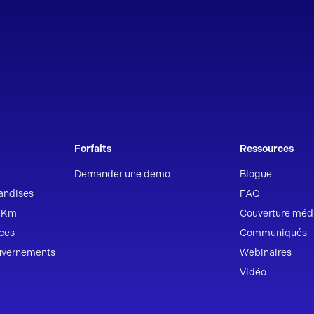
Forfaits
Ressources
Demander une démo
Blogue
andises
FAQ
r Km
Couverture méd
ices
Communiqués
ouvernements
Webinaires
Vidéo