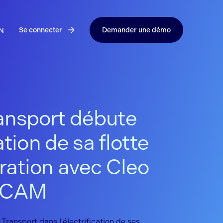
Se connecter
Demander une démo
N
ansport débute
cation de sa flotte
ration avec Cleo
OCAM
ansport dans l'électrification de ses